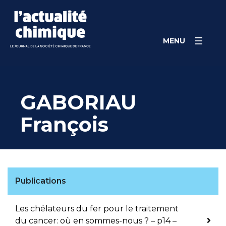
Skip
Panneau de gestion des cookies
to
content
MENU
GABORIAU
François
Publications
Les chélateurs du fer pour le traitement
du cancer: où en sommes-nous ? – p14 –