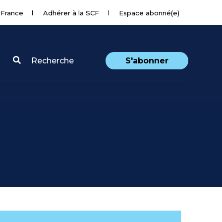
 France
Adhérer à la SCF
Espace abonné(e)
Recherche
S'abonner