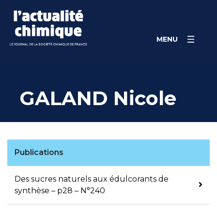
Skip
Panneau de gestion des cookies
to
content
MENU
GALAND Nicole
Publications
Des sucres naturels aux édulcorants de
synthèse – p28 – N°240