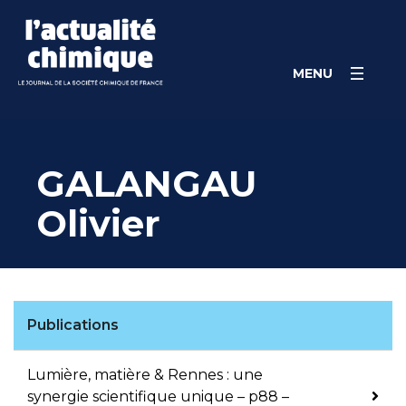
Skip
Panneau de gestion des cookies
to
content
MENU
GALANGAU
Olivier
Publications
Lumière, matière & Rennes : une
synergie scientifique unique – p88 –