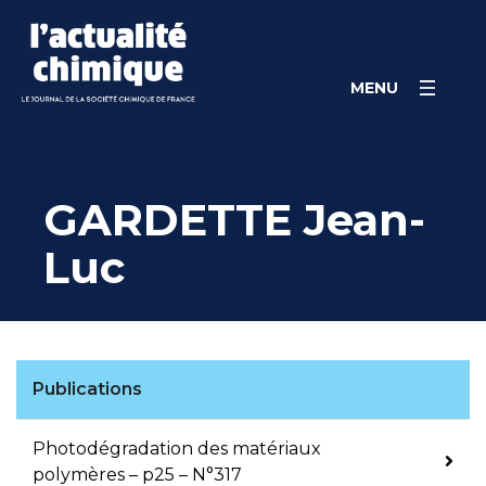
Skip
Panneau de gestion des cookies
to
content
MENU
GARDETTE Jean-
Luc
Publications
Photodégradation des matériaux
polymères – p25 – N°317