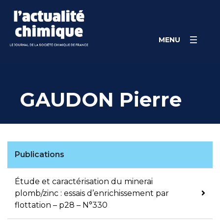
Skip
Panneau de gestion des cookies
to
content
MENU
GAUDON Pierre
Publications
Étude et caractérisation du minerai
plomb/zinc : essais d’enrichissement par
flottation – p28 – N°330