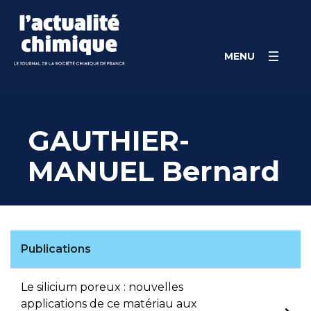
Skip
Panneau de gestion des cookies
to
content
MENU
GAUTHIER-
MANUEL Bernard
Publications
Le silicium poreux : nouvelles
applications de ce matériau aux