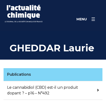
Skip
Panneau de gestion des cookies
to
content
MENU
GHEDDAR Laurie
Publications
Le cannabidiol (CBD) est-il un produit
dopant ? – p16 – N°492