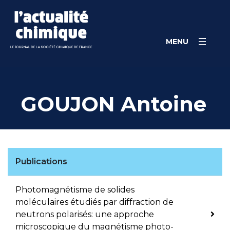
Skip
Panneau de gestion des cookies
to
content
MENU
GOUJON Antoine
Publications
Photomagnétisme de solides
moléculaires étudiés par diffraction de
neutrons polarisés: une approche
microscopique du magnétisme photo-