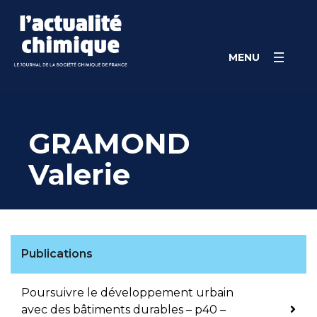
Skip
Panneau de gestion des cookies
to
content
MENU
GRAMOND
Valerie
Publications
Poursuivre le développement urbain
avec des bâtiments durables – p40 –