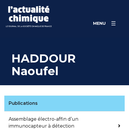
Skip
Panneau de gestion des cookies
to
content
MENU
HADDOUR
Naoufel
Publications
Assemblage électro-affin d’un
immunocapteur à détection