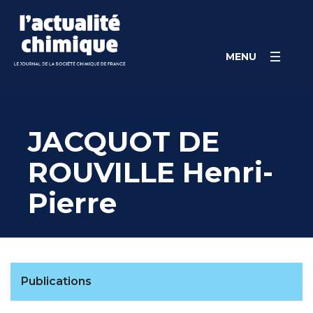
Skip
Panneau de gestion des cookies
to
content
MENU
JACQUOT DE
ROUVILLE Henri-
Pierre
Publications