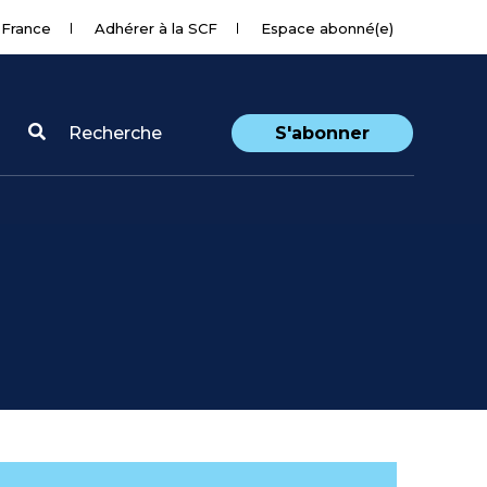
 France
Adhérer à la SCF
Espace abonné(e)
Recherche
S'abonner