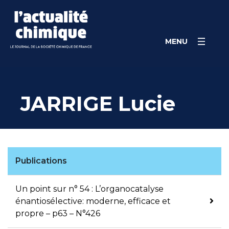
Skip
Panneau de gestion des cookies
to
content
MENU
JARRIGE Lucie
Publications
Un point sur n° 54 : L’organocatalyse
énantiosélective: moderne, efficace et
propre – p63 – N°426