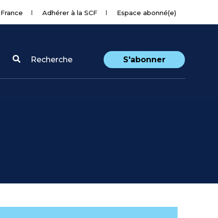
 France
Adhérer à la SCF
Espace abonné(e)
Recherche
S'abonner