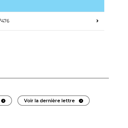
°476
Voir la dernière lettre