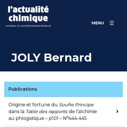
Skip
Panneau de gestion des cookies
to
content
MENU
JOLY Bernard
Publications
Origine et fortune du
Soufre Principe
dans la
Table des rapports
: de l’alchimie
au phlogistique – p101 – N°444-445