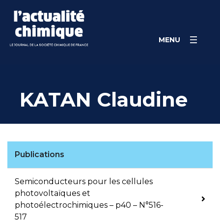
Skip
Panneau de gestion des cookies
to
content
MENU
KATAN Claudine
Publications
Semiconducteurs pour les cellules
photovoltaïques et
photoélectrochimiques – p40 – N°516-
517