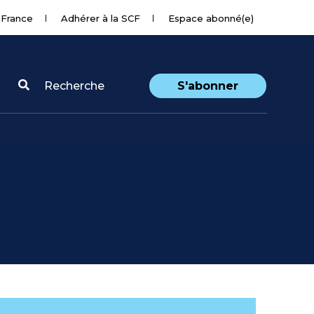
 France
Adhérer à la SCF
Espace abonné(e)
Recherche
S'abonner