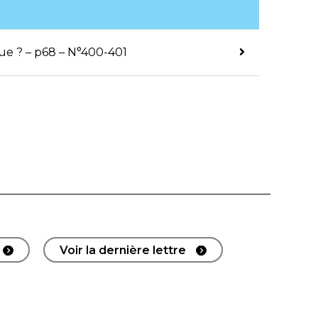
que ? – p68 – N°400-401
Voir la dernière lettre