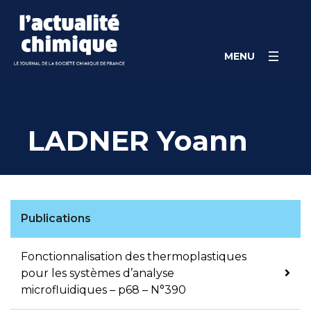
Skip
Panneau de gestion des cookies
to
content
MENU
LADNER Yoann
Publications
Fonctionnalisation des thermoplastiques
pour les systèmes d’analyse
microfluidiques – p68 – N°390