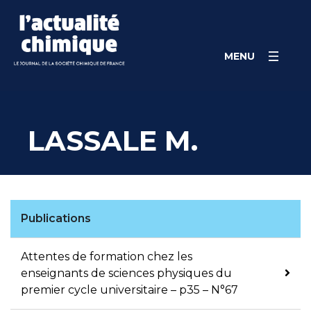
Skip
Panneau de gestion des cookies
to
content
MENU
LASSALE M.
Publications
Attentes de formation chez les
enseignants de sciences physiques du
premier cycle universitaire – p35 – N°67