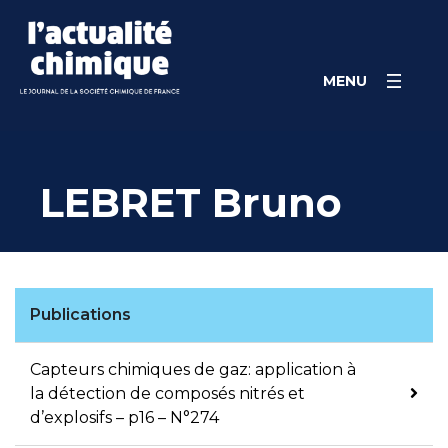
Skip
Panneau de gestion des cookies
to
content
MENU
LEBRET Bruno
Publications
Capteurs chimiques de gaz: application à
la détection de composés nitrés et
d’explosifs – p16 – N°274