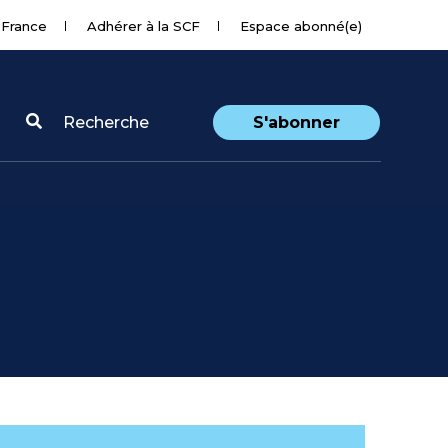
 France
Adhérer à la SCF
Espace abonné(e)
Recherche
S'abonner