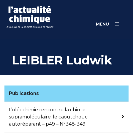
Skip
Panneau de gestion des cookies
to
content
MENU
LEIBLER Ludwik
Publications
L’oléochimie rencontre la chimie
supramoléculaire: le caoutchouc
autoréparant – p49 – N°348-349