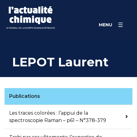
Skip
Panneau de gestion des cookies
to
content
MENU
LEPOT Laurent
Publications
Les traces colorées : l’appui de la
spectroscopie Raman – p61 – N°378-379