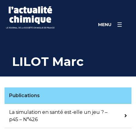
Skip
Panneau de gestion des cookies
to
content
MENU
LILOT Marc
Publications
La simulation en santé est-elle un jeu ? –
p45 – N°426