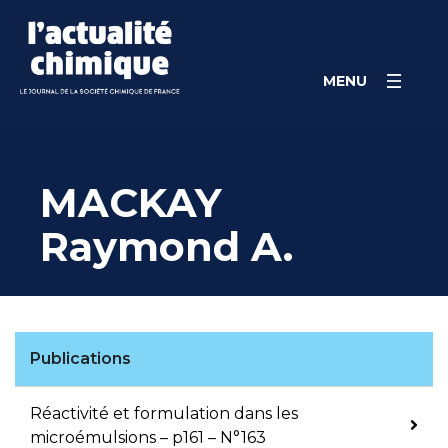
Skip
Panneau de gestion des cookies
to
content
MENU
MACKAY
Raymond A.
Publications
Réactivité et formulation dans les
microémulsions – p161 – N°163