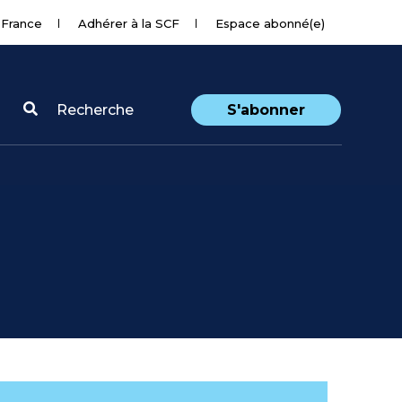
 France
Adhérer à la SCF
Espace abonné(e)
Recherche
S'abonner