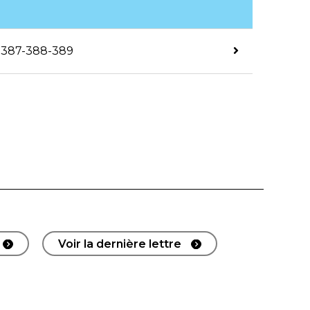
 N°387-388-389
Voir la dernière lettre