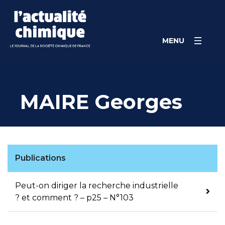
Skip
Panneau de gestion des cookies
to
content
MENU
MAIRE Georges
Publications
Peut-on diriger la recherche industrielle
? et comment ? – p25 – N°103