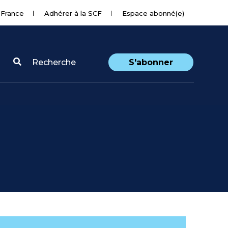
 France
Adhérer à la SCF
Espace abonné(e)
Recherche
S'abonner