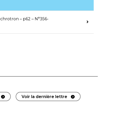
nchrotron – p62 – N°356-
Voir la dernière lettre