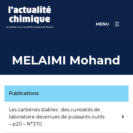
Skip
Panneau de gestion des cookies
to
content
MENU
MELAIMI Mohand
Publications
Les carbènes stables : des curiosités de
laboratoire devenues de puissants outils
– p20 – N°370