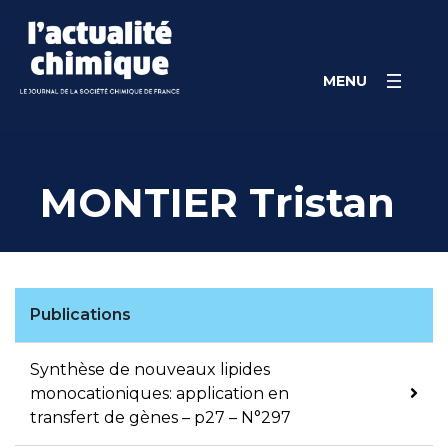
Skip
Panneau de gestion des cookies
to
content
MENU
MONTIER Tristan
Publications
Synthèse de nouveaux lipides
monocationiques: application en
transfert de gènes – p27 – N°297