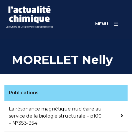
Skip
Panneau de gestion des cookies
to
content
MENU
MORELLET Nelly
Publications
La résonance magnétique nucléaire au
service de la biologie structurale – p100
– N°353-354