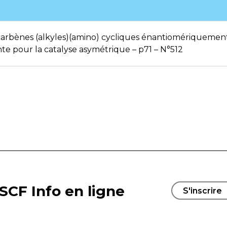
s carbènes (alkyles)(amino) cycliques énantiomériquemen
nte pour la catalyse asymétrique – p71 – N°512
SCF Info en ligne
S'inscrire