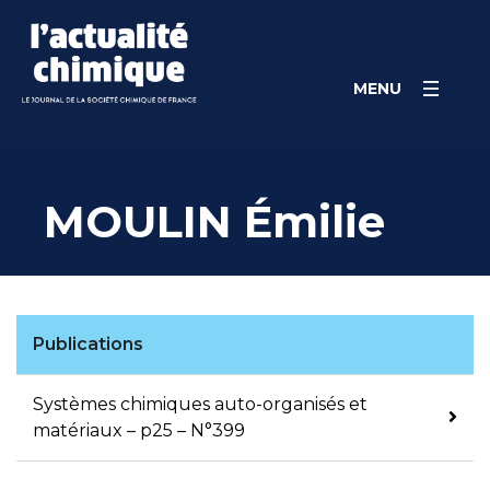
Skip
Panneau de gestion des cookies
to
content
MENU
MOULIN Émilie
Publications
Systèmes chimiques auto-organisés et
matériaux – p25 – N°399