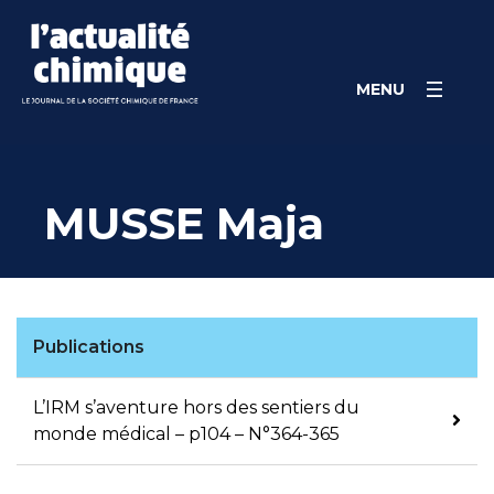
Skip
Panneau de gestion des cookies
to
content
MENU
MUSSE Maja
Publications
L’IRM s’aventure hors des sentiers du
monde médical – p104 – N°364-365