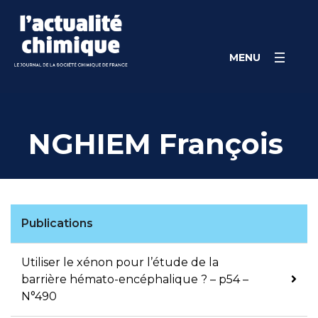
Skip
Panneau de gestion des cookies
to
content
MENU
NGHIEM François
Publications
Utiliser le xénon pour l’étude de la
barrière hémato-encéphalique ? – p54 –
N°490