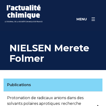
Skip
Panneau de gestion des cookies
to
content
MENU
NIELSEN Merete
Folmer
Publications
Protonation de radicaux anions dans des
solvants polaires aprotiques: recherche