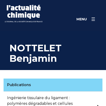
Skip
Panneau de gestion des cookies
to
content
MENU
NOTTELET
Benjamin
Publications
Ingénierie tissulaire du ligament :
polymères dégradables et cellules