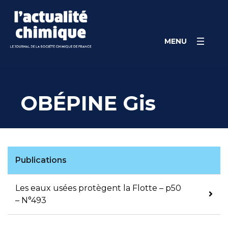
Skip
Panneau de gestion des cookies
to
content
MENU
OBÉPINE Gis
Publications
Les eaux usées protègent la Flotte – p50
– N°493