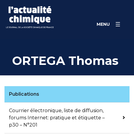
Skip
Panneau de gestion des cookies
to
content
MENU
ORTEGA Thomas
Publications
Courrier électronique, liste de diffusion,
forums Internet: pratique et étiquette –
p30 – N°201