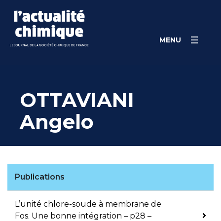
Skip
Panneau de gestion des cookies
to
content
MENU
OTTAVIANI
Angelo
Publications
L’unité chlore-soude à membrane de
Fos. Une bonne intégration – p28 –