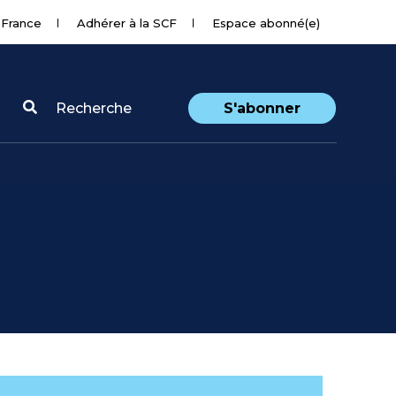
 France
Adhérer à la SCF
Espace abonné(e)
Recherche
S'abonner