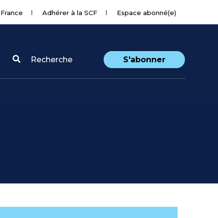
 France
Adhérer à la SCF
Espace abonné(e)
Recherche
S'abonner