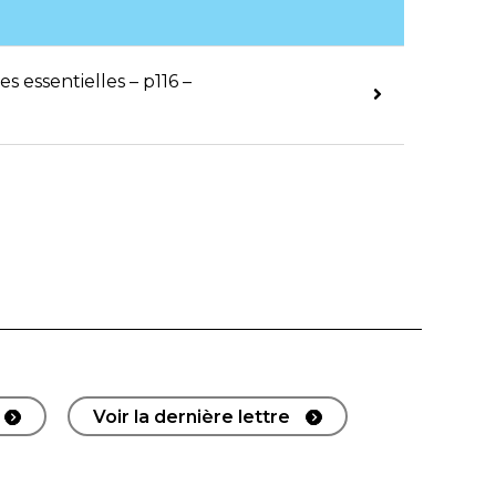
s essentielles – p116 –
Voir la dernière lettre