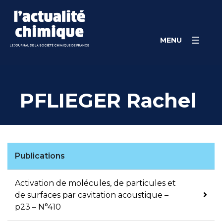
Skip
Panneau de gestion des cookies
to
content
MENU
PFLIEGER Rachel
Publications
Activation de molécules, de particules et
de surfaces par cavitation acoustique –
p23 – N°410