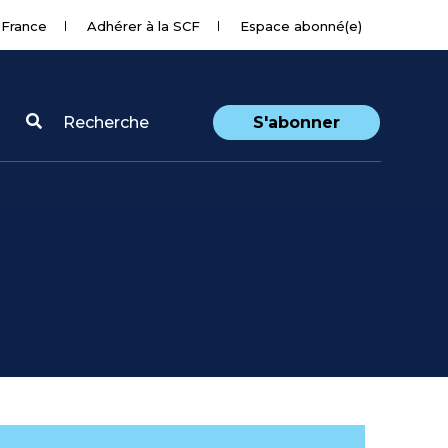
 France
Adhérer à la SCF
Espace abonné(e)
Recherche
S'abonner