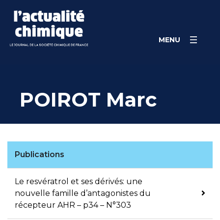
Skip
Panneau de gestion des cookies
to
content
MENU
POIROT Marc
Publications
Le resvératrol et ses dérivés: une
nouvelle famille d’antagonistes du
récepteur AHR – p34 – N°303