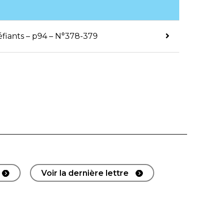
éfiants – p94 – N°378-379
Voir la dernière lettre