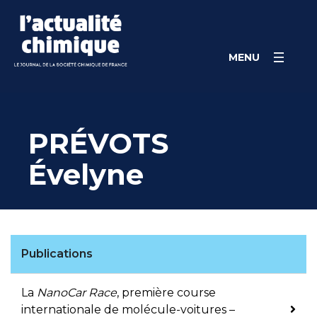
Skip
Panneau de gestion des cookies
to
content
MENU
PRÉVOTS
Évelyne
Publications
La
NanoCar Race
, première course
internationale de molécule-voitures –