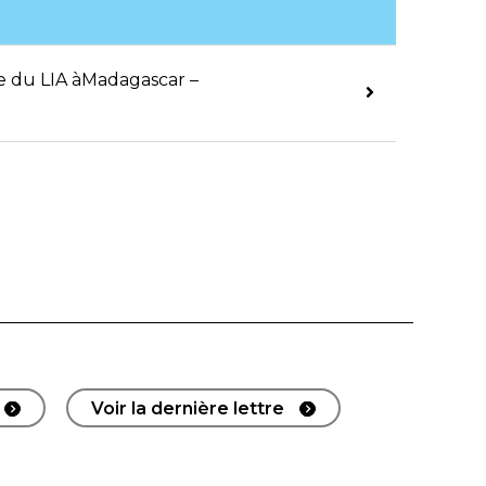
le du LIA àMadagascar –
Voir la dernière lettre