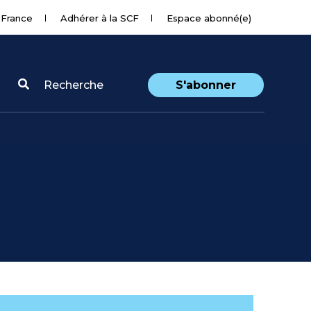
 France
Adhérer à la SCF
Espace abonné(e)
Recherche
S'abonner