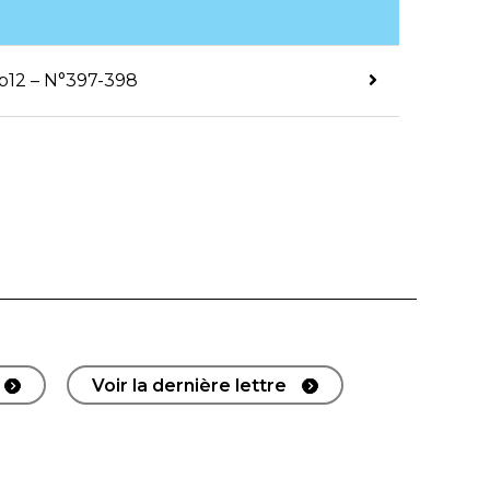
 p12 – N°397-398
Voir la dernière lettre